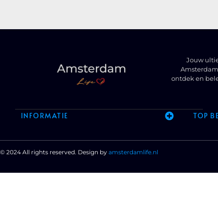
Jouw ulti
Amsterdam t
ontdek en bel
INFORMATIE
TOP B
© 2024 All rights reserved. Design by
amsterdamlife.nl