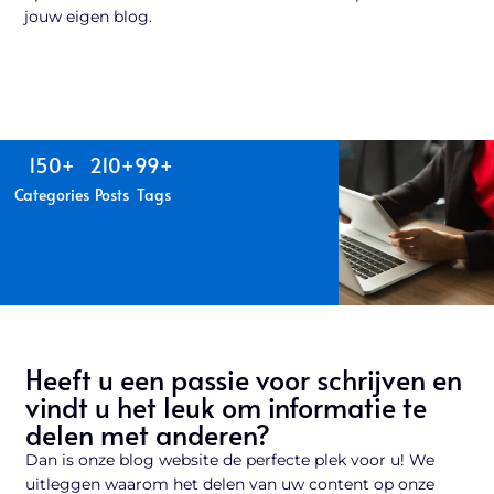
jouw eigen blog.
150
+
210
+
99
+
Categories
Posts
Tags
Heeft u een passie voor schrijven en
vindt u het leuk om informatie te
delen met anderen?
Dan is onze blog website de perfecte plek voor u! We
uitleggen waarom het delen van uw content op onze