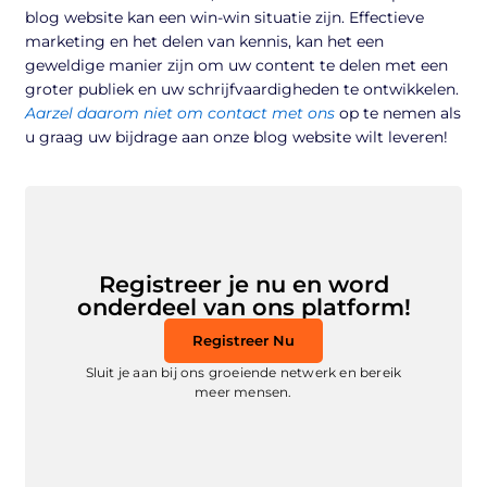
blog website kan een win-win situatie zijn. Effectieve
marketing en het delen van kennis, kan het een
geweldige manier zijn om uw content te delen met een
groter publiek en uw schrijfvaardigheden te ontwikkelen.
Aarzel daarom niet om contact met ons
op te nemen als
u graag uw bijdrage aan onze blog website wilt leveren!
Registreer je nu en word
onderdeel van ons platform!
Registreer Nu
Sluit je aan bij ons groeiende netwerk en bereik
meer mensen.