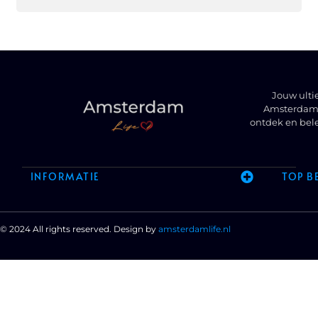
Jouw ulti
Amsterdam t
ontdek en bel
INFORMATIE
TOP B
© 2024 All rights reserved. Design by
amsterdamlife.nl