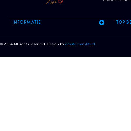
INFORMATIE
TOP B
© 2024 All rights reserved. Design by
amsterdamlife.nl