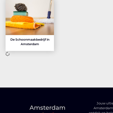
De Schoonmaakbedrijf in
Amsterdam
Jouw ulti
Amsterdam t
ontdek en bel