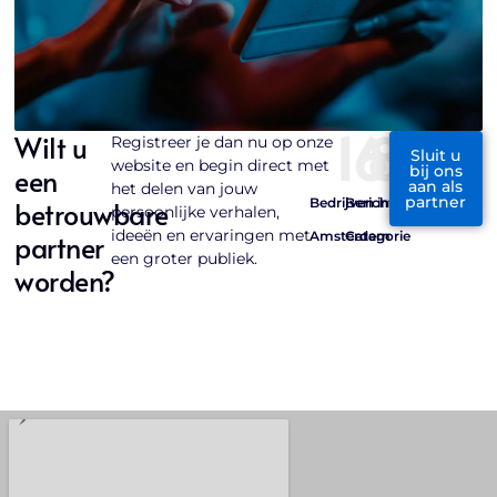
160
80
+
+
Wilt u
Registreer je dan nu op onze
Sluit u
website en begin direct met
een
bij ons
aan als
het delen van jouw
partner
betrouwbare
Bedrijven in
Bericht
persoonlijke verhalen,
ideeën en ervaringen met
partner
Amsterdam
Categorie
een groter publiek.
worden?