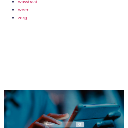
wasstraat
weer
zorg