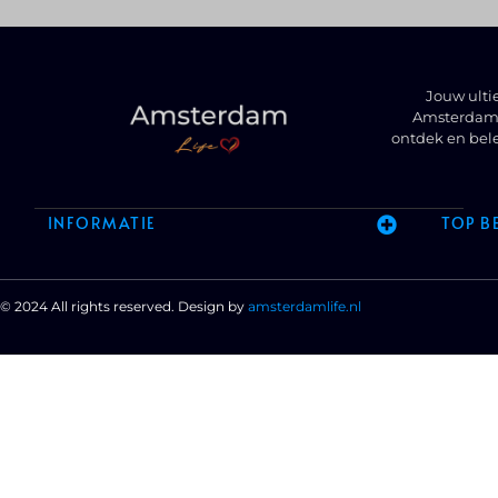
Jouw ulti
Amsterdam t
ontdek en bel
INFORMATIE
TOP B
© 2024 All rights reserved. Design by
amsterdamlife.nl