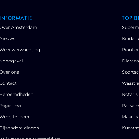
INFORMATIE
TOP B
Over Amsterdam
Superm
Nieuws
Kinderb
Weersverwachting
Riool o
Noodgeval
Dierena
Over ons
Sportsc
Contact
Wasstra
Beroemdheden​
Notaris
Registreer
Parker
Website index
Makela
Bijzondere dingen
Kunstsc
Wij worden ook vermeld op