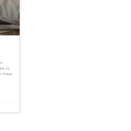
an
e, is
en maar