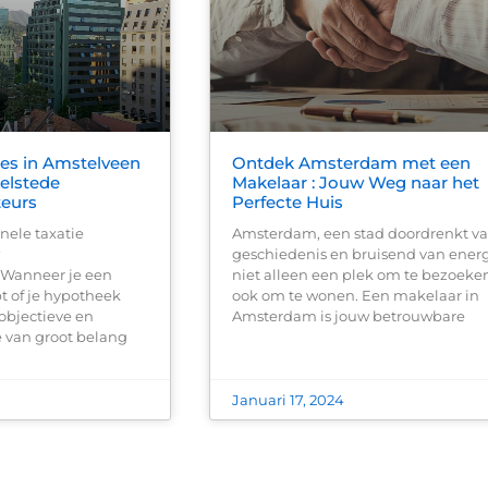
ies in Amstelveen
Ontdek Amsterdam met een
elstede
Makelaar : Jouw Weg naar het
teurs
Perfecte Huis
nele taxatie
Amsterdam, een stad doordrenkt v
geschiedenis en bruisend van energi
 Wanneer je een
niet alleen een plek om te bezoek
t of je hypotheek
ook om te wonen. Een makelaar in
 objectieve en
Amsterdam is jouw betrouwbare
e van groot belang
Januari 17, 2024