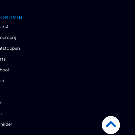
EDRIJVEN
arkt
oerderij
ntstoppen
rts
hool
at
en
ar
hilder