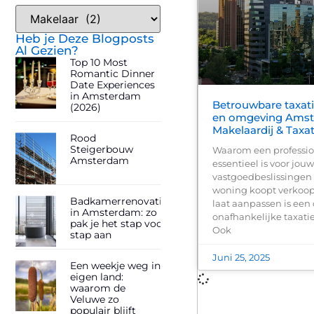
Heb je Deze Blogposts
Al Gezien?
Top 10 Most
Romantic Dinner
Date Experiences
in Amsterdam
Betrouwbare taxat
(2026)
en omgeving Amst
Makelaardij & Taxa
Rood
Steigerbouw
Waarom een professio
Amsterdam
essentieel is voor jouw
vastgoedbeslissingen
woning koopt verkoop
Badkamerrenovatie
laat aanpassen is een
in Amsterdam: zo
onafhankelijke taxati
pak je het stap voor
Ook
stap aan
Juni 25, 2025
Een weekje weg in
eigen land:
waarom de
Veluwe zo
populair blijft