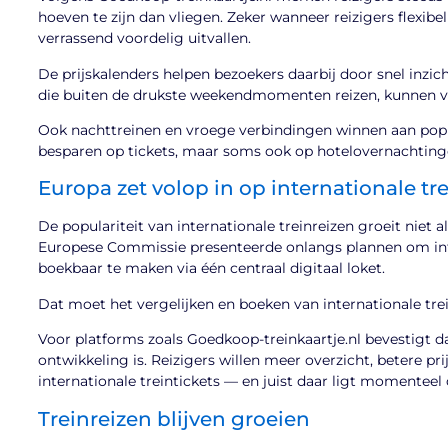
hoeven te zijn dan vliegen. Zeker wanneer reizigers flexib
verrassend voordelig uitvallen.
De prijskalenders helpen bezoekers daarbij door snel inzic
die buiten de drukste weekendmomenten reizen, kunnen va
Ook nachttreinen en vroege verbindingen winnen aan popul
besparen op tickets, maar soms ook op hotelovernachting
Europa zet volop in op internationale tr
De populariteit van internationale treinreizen groeit niet a
Europese Commissie presenteerde onlangs plannen om inte
boekbaar te maken via één centraal digitaal loket.
Dat moet het vergelijken en boeken van internationale tr
Voor platforms zoals Goedkoop-treinkaartje.nl bevestigt da
ontwikkeling is. Reizigers willen meer overzicht, betere 
internationale treintickets — en juist daar ligt momenteel 
Treinreizen blijven groeien