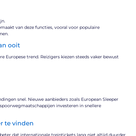
jn.
maakt van deze functies, vooral voor populaire
nen.
an ooit
ere Europese trend. Reizigers kiezen steeds vaker bewust
indingen snel. Nieuwe aanbieders zoals European Sleeper
e spoorwegmaatschappijen investeren in snellere
r te vinden
ter dat internationale treintickets lang niet altijd duurder