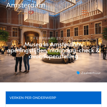
FEBRUARI 25, 2026
Musea in Amsterdam:
openingstijden, maandag-check &
avondopenstelling
Zaalverhuur
VERKEN PER ONDERWERP