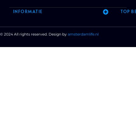
INFORMATIE
TOP B
© 2024 All rights reserved. Design by
amsterdamlife.nl