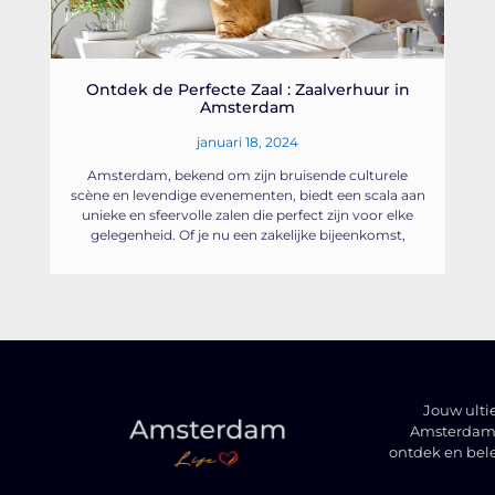
Ontdek de Perfecte Zaal : Zaalverhuur in
Amsterdam
januari 18, 2024
Amsterdam, bekend om zijn bruisende culturele
scène en levendige evenementen, biedt een scala aan
unieke en sfeervolle zalen die perfect zijn voor elke
gelegenheid. Of je nu een zakelijke bijeenkomst,
Jouw ulti
Amsterdam t
ontdek en bel