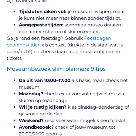
zijn twee valkuilen:
Tijdsloten raken vol:
je museum is open, maar
je kunt niet meer naar binnen zonder tijdslot.
Aangepaste tijden:
sommige musea draaien
een ander schema of sluiten eerder.
Ga je rond een feestdag? Gebruik
Feestdagen
openingstijden
als context (drukte in de stad, wat is
open/dicht) en check daarna de museumtijden en
tickets.
Museumbezoek slim plannen: 9 tips
Ga uit van 10:00–17:00
als basis, maar check het
museum.
Maandag?
check extra zorgvuldig (veel musea
sluiten op maandag).
Wil je rustig kijken?
kies dinsdag–donderdag of
ga vroeg op de dag.
Weekend?
reserveer waar mogelijk een tijdslot.
Avondbezoek?
check of jouw museum tot
20:00/21:00 open is.