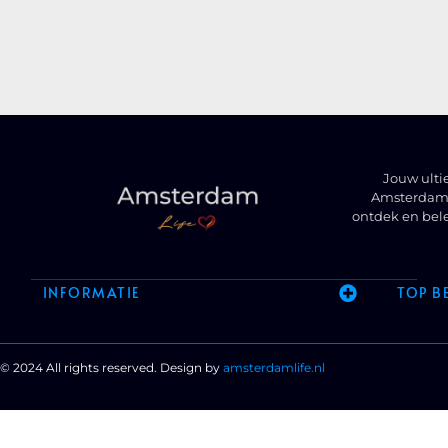
Jouw ulti
Amsterdam t
ontdek en bel
INFORMATIE
TOP B
© 2024 All rights reserved. Design by
amsterdamlife.nl