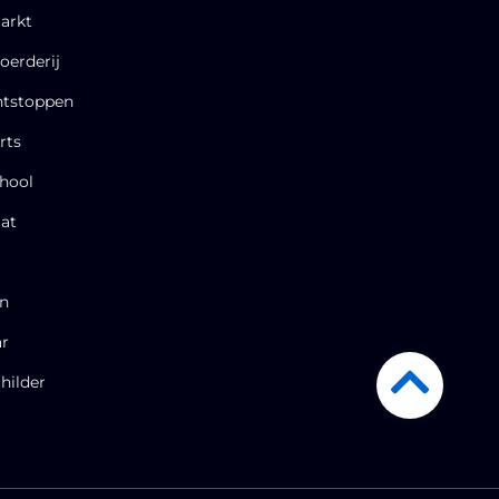
arkt
oerderij
ntstoppen
rts
hool
at
en
ar
hilder