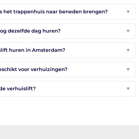
ia het trappenhuis naar beneden brengen?
▼
 nog dezelfde dag huren?
▼
slift huren in Amsterdam?
▼
geschikt voor verhuizingen?
▼
e verhuislift?
▼