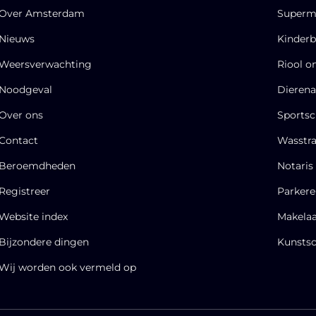
Over Amsterdam
Superm
Nieuws
Kinderb
Weersverwachting
Riool o
Noodgeval
Dierena
Over ons
Sportsc
Contact
Wasstra
Beroemdheden​
Notaris
Registreer
Parker
Website index
Makela
Bijzondere dingen
Kunstsc
Wij worden ook vermeld op