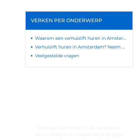
VERKEN PER ONDERWERP
Waarom een verhuislift huren in Amsterdam?
Verhuislift huren in Amsterdam? Neem vandaag nog contact op
Veelgestelde vragen
LATEN WE DE KRACHT VAN
LOKALE RECLAME ONTDEKKEN
VOOR JOUW BEDRIJF!
Dompel jezelf onder in de wereld van
lokale reclame en ontdek hoe je de groei