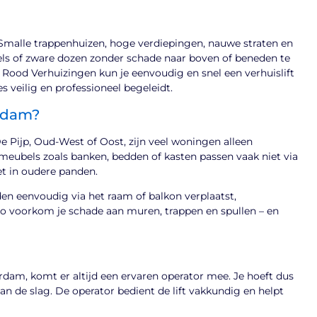
 Smalle trappenhuizen, hoge verdiepingen, nauwe straten en
s of zware dozen zonder schade naar boven of beneden te
Bij Rood Verhuizingen kun je eenvoudig en snel een verhuislift
s veilig en professioneel begeleidt.
erdam?
 Pijp, Oud-West of Oost, zijn veel woningen alleen
 meubels zoals banken, bedden of kasten passen vaak niet via
iet in oudere panden.
en eenvoudig via het raam of balkon verplaatst,
Zo voorkom je schade aan muren, trappen en spullen – en
rdam, komt er altijd een ervaren operator mee. Je hoeft dus
an de slag. De operator bedient de lift vakkundig en helpt