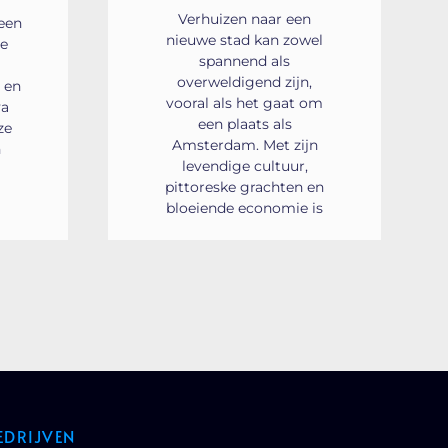
Verhuizen naar een
een
nieuwe stad kan zowel
De
spannend als
overweldigend zijn,
 en
vooral als het gaat om
va
een plaats als
ze
Amsterdam. Met zijn
h
levendige cultuur,
pittoreske grachten en
bloeiende economie is
EDRIJVEN