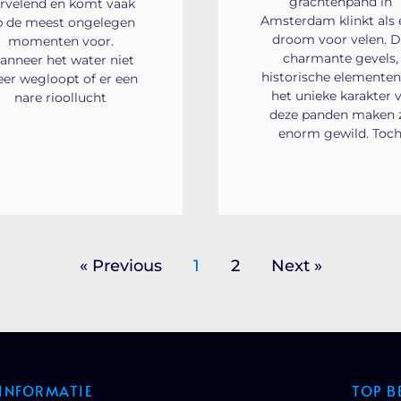
grachtenpand in
rvelend en komt vaak
Amsterdam klinkt als 
p de meest ongelegen
droom voor velen. 
momenten voor.
charmante gevels,
anneer het water niet
historische elementen
er wegloopt of er een
het unieke karakter 
nare rioollucht
deze panden maken 
enorm gewild. Toc
« Previous
1
2
Next »
INFORMATIE
TOP B