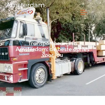
Transportbedrijf in
Amsterdam: de beste opties
voor jou