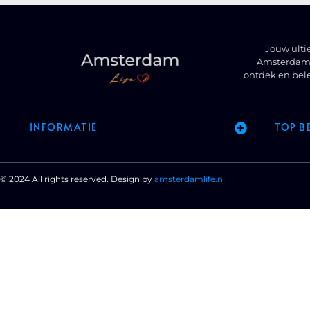
Jouw ulti
Amsterdam t
ontdek en bel
INFORMATIE
TOP B
© 2024 All rights reserved. Design by
amsterdamlife.nl