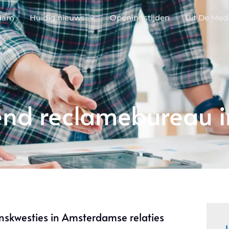
rdam
Huidig nieuws
Openingstijden
Uit De Med
nd reclamebureau 
skwesties in Amsterdamse relaties