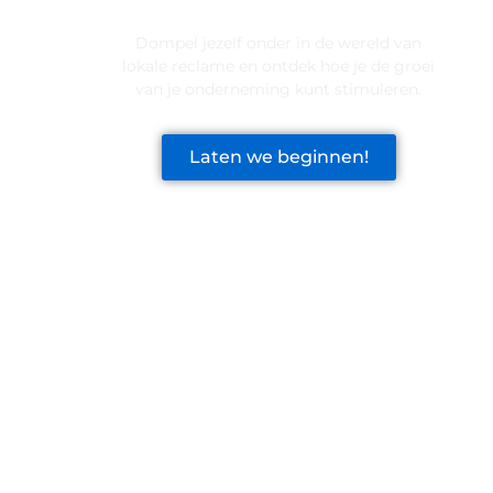
VOOR JOUW BEDRIJF!
Dompel jezelf onder in de wereld van
lokale reclame en ontdek hoe je de groei
van je onderneming kunt stimuleren.
Laten we beginnen!