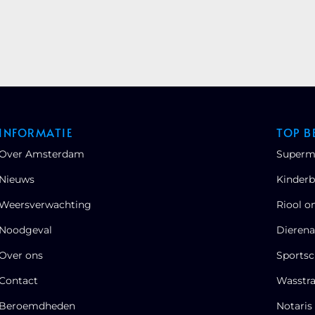
INFORMATIE
TOP B
Over Amsterdam
Superm
Nieuws
Kinderb
Weersverwachting
Riool o
Noodgeval
Dierena
Over ons
Sportsc
Contact
Wasstra
Beroemdheden​
Notaris