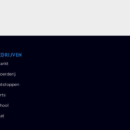
EDRIJVEN
arkt
oerderij
ntstoppen
rts
hool
at