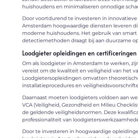
huishoudens en minimaliseren onnodige scha
Door voortdurend te investeren in innovatieve
Amsterdam hoogwaardige diensten leveren die
moderne huishoudens. Het gebruik van smar
detectiemethoden draagt bij aan duurzame op
Loodgieter opleidingen en certificeringe
Om als loodgieter in Amsterdam te werken, zijn
vereist om de kwaliteit en veiligheid van het
Loodgietersopleidingen omvatten theoretische 
installatieprocedures en veiligheidsvoorschrift
Daarnaast moeten loodgieters voldoen aan wette
VCA (Veiligheid, Gezondheid en Milieu Checkl
de geldende veiligheidsnormen. Deze kwalificat
professionaliteit van loodgieterswerkzaamhed
Door te investeren in hoogwaardige opleiding