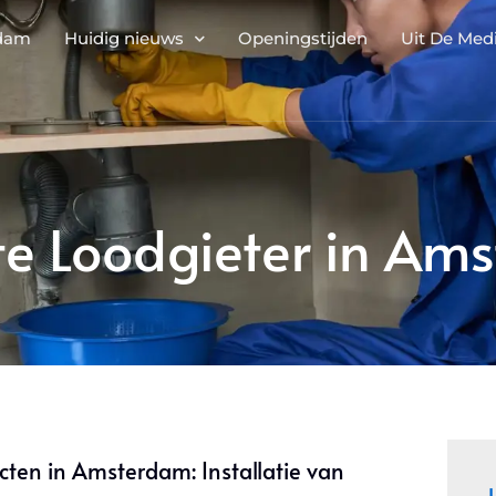
rdam
Huidig nieuws
Openingstijden
Uit De Med
te Loodgieter in Am
cten in Amsterdam: Installatie van