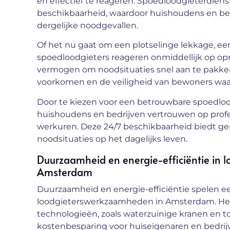
en effectief te reageren. Spoedloodgieterdie
beschikbaarheid, waardoor huishoudens en be
dergelijke noodgevallen.
Of het nu gaat om een plotselinge lekkage, een
spoedloodgieters reageren onmiddellijk op op
vermogen om noodsituaties snel aan te pakk
voorkomen en de veiligheid van bewoners wa
Door te kiezen voor een betrouwbare spoedlo
huishoudens en bedrijven vertrouwen op profess
werkuren. Deze 24/7 beschikbaarheid biedt g
noodsituaties op het dagelijks leven.
Duurzaamheid en energie-efficiëntie in
Amsterdam
Duurzaamheid en energie-efficiëntie spelen een
loodgieterswerkzaamheden in Amsterdam. He
technologieën, zoals waterzuinige kranen en to
kostenbesparing voor huiseigenaren en bedrij