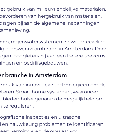
t gebruik van milieuvriendelijke materialen,
 bevorderen van hergebruik van materialen.
 dragen bij aan de algemene inspanningen
 samenleving.
emen, regenwatersystemen en waterrecycling
loodgieterswerkzaamheden in Amsterdam. Door
en loodgieters bij aan een betere toekomst
oningen en bedrijfsgebouwen.
ter branche in Amsterdam
ebruik van innovatieve technologieën om de
erbeteren. Smart home systemen, waaronder
, bieden huiseigenaren de mogelijkheid om
 te reguleren.
rafische inspecties en ultrasone
nel en nauwkeurig problemen te identificeren
ieën verminderen de overlast voor