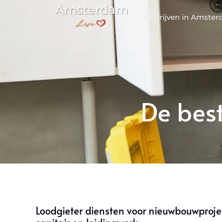
Bedrijven in Amste
De bes
Loodgieter diensten voor nieuwbouwproje