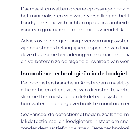
Daarnaast omvatten groene oplossingen ook he
het minimaliseren van waterverspilling en het
Loodgieters die zich richten op duurzaamheid
voor een groenere en meer milieuvriendelijke
Advies over energiezuinige verwarmingssyst
zijn ook steeds belangrijkere aspecten van 
deze duurzame benaderingen te omarmen, drag
en verbeteren ze de algehele kwaliteit van w
Innovatieve technologieën in de loodgie
De loodgietersbranche in Amsterdam maakt g
efficiëntie en effectiviteit van diensten te v
slimme thermostaten en lekdetectiesystemen
hun water- en energieverbruik te monitoren en
Geavanceerde detectiemethoden, zoals thermog
lekdetectie, stellen loodgieters in staat om s
zonder destructief onderzoek. Deze technolog