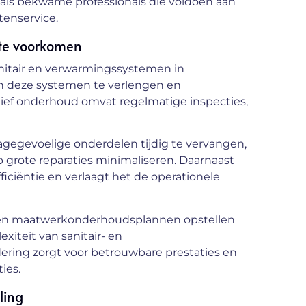
als bekwame professionals die voldoen aan
enservice.
te voorkomen
nitair en verwarmingssystemen in
n deze systemen te verlengen en
ief onderhoud omvat regelmatige inspecties,
jtagegevoelige onderdelen tijdig te vervangen,
 grote reparaties minimaliseren. Daarnaast
ficiëntie en verlaagt het de operationele
nen maatwerkonderhoudsplannen opstellen
xiteit van sanitair- en
ring zorgt voor betrouwbare prestaties en
ies.
ling