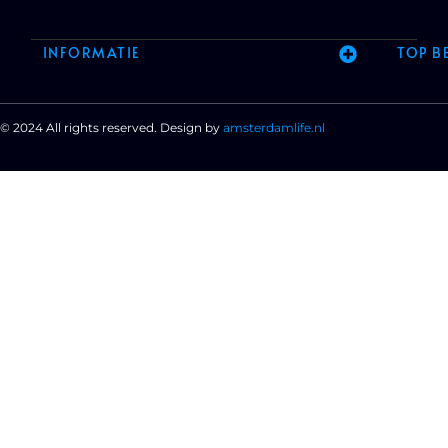
INFORMATIE
TOP B
© 2024 All rights reserved. Design by
amsterdamlife.nl