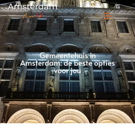
Gemeentehuis in
Amsterdam: de beste opties
voor jou