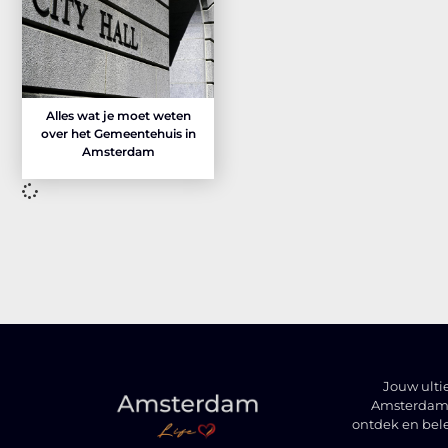
Alles wat je moet weten
over het Gemeentehuis in
Amsterdam
Jouw ulti
Amsterdam t
ontdek en bel