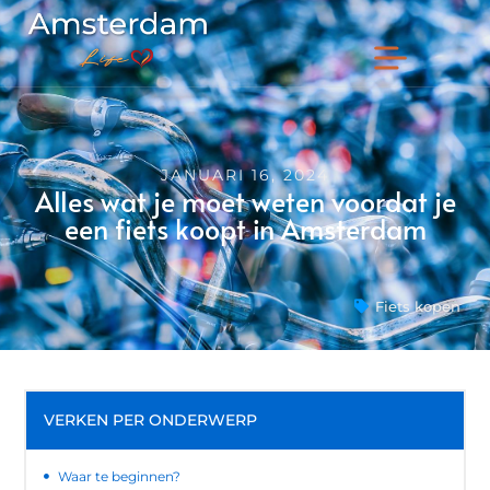
JANUARI 16, 2024
Alles wat je moet weten voordat je
een fiets koopt in Amsterdam
Fiets kopen
VERKEN PER ONDERWERP
Waar te beginnen?