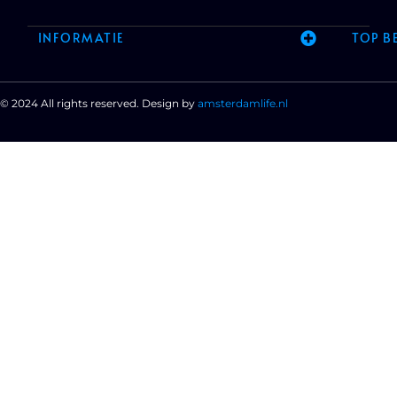
INFORMATIE
TOP B
© 2024 All rights reserved. Design by
amsterdamlife.nl