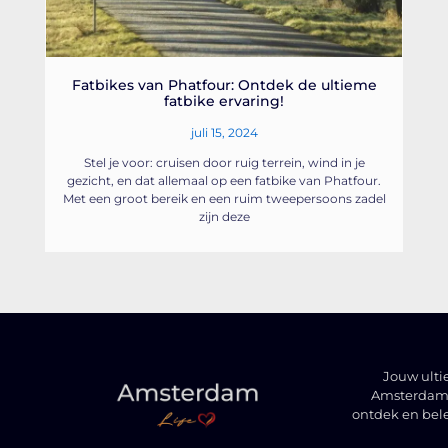
Fatbikes van Phatfour: Ontdek de ultieme
fatbike ervaring!
juli 15, 2024
Stel je voor: cruisen door ruig terrein, wind in je
gezicht, en dat allemaal op een fatbike van Phatfour.
Met een groot bereik en een ruim tweepersoons zadel
zijn deze
Jouw ulti
Amsterdam t
ontdek en bel