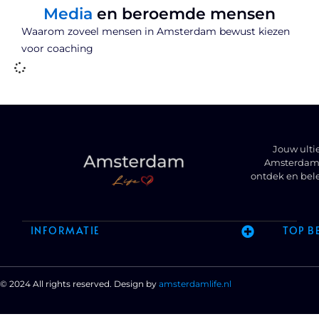
Media
en beroemde mensen
Waarom zoveel mensen in Amsterdam bewust kiezen
voor coaching
Jouw ulti
Amsterdam t
ontdek en bel
INFORMATIE
TOP B
© 2024 All rights reserved. Design by
amsterdamlife.nl