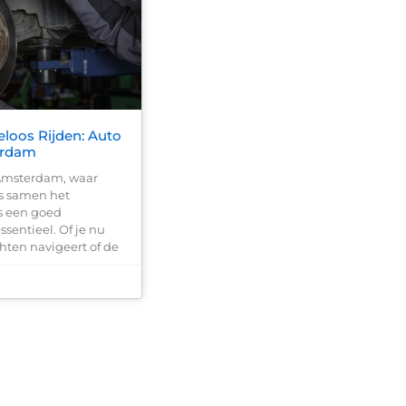
eloos Rijden: Auto
erdam
 Amsterdam, waar
’s samen het
is een goed
sentieel. Of je nu
hten navigeert of de