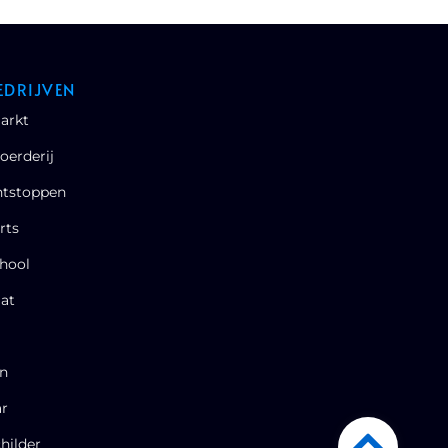
EDRIJVEN
arkt
oerderij
ntstoppen
rts
hool
at
en
ar
hilder