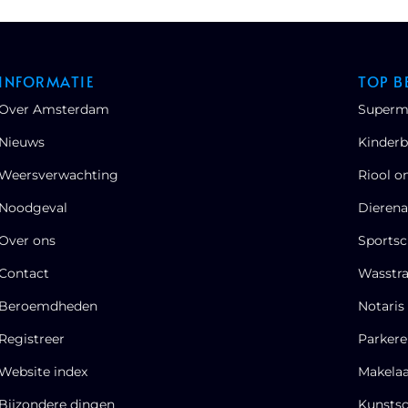
INFORMATIE
TOP B
Over Amsterdam
Superm
Nieuws
Kinderb
Weersverwachting
Riool o
Noodgeval
Dierena
Over ons
Sportsc
Contact
Wasstra
Beroemdheden​
Notaris
Registreer
Parker
Website index
Makela
Bijzondere dingen
Kunstsc