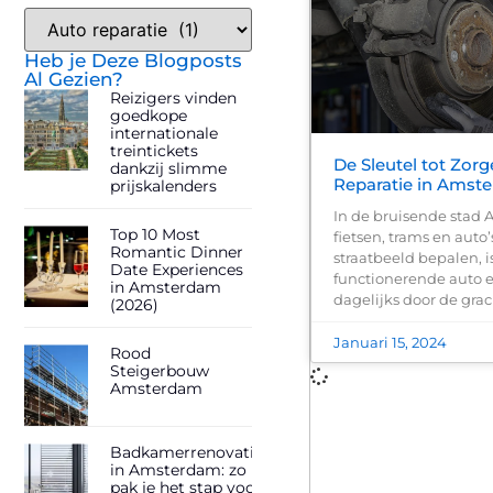
Heb je Deze Blogposts
Al Gezien?
Reizigers vinden
goedkope
internationale
treintickets
De Sleutel tot Zorg
dankzij slimme
Reparatie in Amst
prijskalenders
In de bruisende stad
Top 10 Most
fietsen, trams en auto
Romantic Dinner
straatbeeld bepalen, 
Date Experiences
functionerende auto es
in Amsterdam
dagelijks door de grac
(2026)
Januari 15, 2024
Rood
Steigerbouw
Amsterdam
Badkamerrenovatie
in Amsterdam: zo
pak je het stap voor