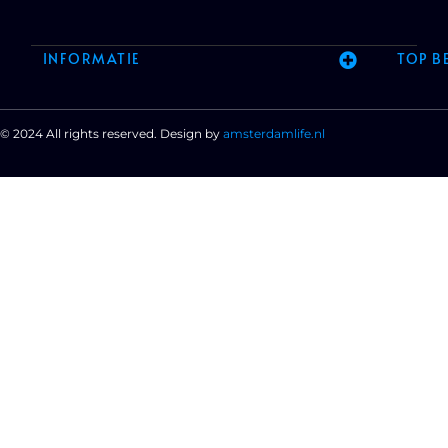
INFORMATIE
TOP B
© 2024 All rights reserved. Design by
amsterdamlife.nl