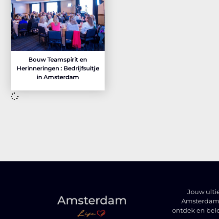
Bouw Teamspirit en
Herinneringen : Bedrijfsuitje
in Amsterdam
Jouw ulti
Amsterdam t
ontdek en bel