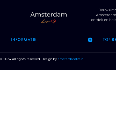
Jouw ulti
Amsterdam t
ontdek en bel
INFORMATIE
TOP B
© 2024 All rights reserved. Design by
amsterdamlife.nl