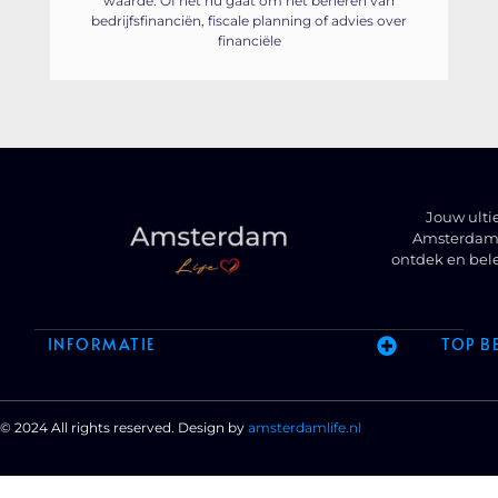
waarde. Of het nu gaat om het beheren van
bedrijfsfinanciën, fiscale planning of advies over
financiële
Jouw ulti
Amsterdam t
ontdek en bel
INFORMATIE
TOP B
© 2024 All rights reserved. Design by
amsterdamlife.nl